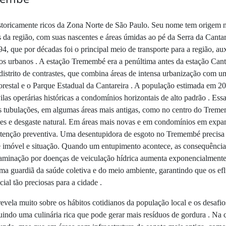
istoricamente ricos da Zona Norte de São Paulo. Seu nome tem origem 
ais da região, com suas nascentes e áreas úmidas ao pé da Serra da Cant
 que por décadas foi o principal meio de transporte para a região, aux
s urbanos . A estação Tremembé era a penúltima antes da estação Cant
strito de contrastes, que combina áreas de intensa urbanização com u
restal e o Parque Estadual da Cantareira . A população estimada em 20
ilas operárias históricas a condomínios horizontais de alto padrão . Ess
tubulações, em algumas áreas mais antigas, como no centro do Tremem
ções e desgaste natural. Em áreas mais novas e em condomínios em expan
tenção preventiva. Uma desentupidora de esgoto no Tremembé precisa es
e imóvel e situação. Quando um entupimento acontece, as consequências
ontaminação por doenças de veiculação hídrica aumenta exponencialme
a guardiã da saúde coletiva e do meio ambiente, garantindo que os efl
ial tão preciosas para a cidade .
vela muito sobre os hábitos cotidianos da população local e os desafio
cluindo uma culinária rica que pode gerar mais resíduos de gordura . Na