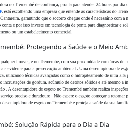
idora no Tremembé de confiança, pronta para atender 24 horas por di
P
, está escolhendo uma empresa que entende as características do Trem
a Cantareira, garantindo que o socorro chegue onde é necessário com 
nta e por isso investe em tecnologia de ponta para diagnosticar e sol
tamento ou um estabelecimento comercial.
emembé: Protegendo a Saúde e o Meio Amb
ra qualquer imóvel, e no Tremembé, com sua proximidade com áreas de ma
is evidente para a preservação ambiental . Uma desentupidora de esg
lica, utilizando técnicas avançadas como o hidrojateamento de ultra-al
o incrustações de gordura, acúmulo de detritos sólidos e até mesmo a i
ção . A desentupidora de esgoto no Tremembé também realiza inspeções
 serviço preciso e duradouro . Não espere o esgoto começar a retornar p
 desentupidora de esgoto no Tremembé e proteja a saúde da sua família,
bé: Solução Rápida para o Dia a Dia