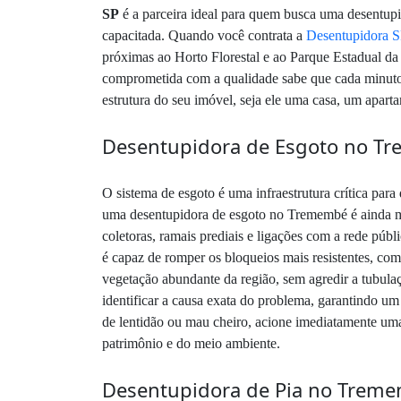
SP
é a parceira ideal para quem busca uma desentup
capacitada. Quando você contrata a
Desentupidora S
próximas ao Horto Florestal e ao Parque Estadual d
comprometida com a qualidade sabe que cada minuto co
estrutura do seu imóvel, seja ele uma casa, um apar
Desentupidora de Esgoto no Tr
O sistema de esgoto é uma infraestrutura crítica pa
uma desentupidora de esgoto no Tremembé é ainda ma
coletoras, ramais prediais e ligações com a rede púb
é capaz de romper os bloqueios mais resistentes, com
vegetação abundante da região, sem agredir a tubula
identificar a causa exata do problema, garantindo um
de lentidão ou mau cheiro, acione imediatamente uma
patrimônio e do meio ambiente.
Desentupidora de Pia no Tremem