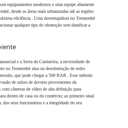
a com equipamentos modernos e uma equipe altamente
embé, desde as áreas mais urbanizadas até as regiões
a máxima eficiência . Uma desentupidora no Tremembé
ucionar qualquer tipo de obstrução sem danificar a
iente
nancial e a Serra da Cantareira, a necessidade de
oto no Tremembé atua na desobstrução de redes
ta pressão, que pode chegar a 500 BAR . Esse método
nvasão de raízes de árvores provenientes da
 com câmeras de vídeo de alta definição para
ara dentro de casa ou do comércio; ao primeiro sinal
 dos seus funcionários e a integridade do seu