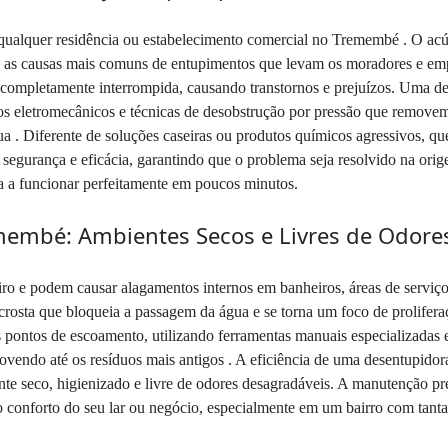
 qualquer residência ou estabelecimento comercial no Tremembé . O acúm
ão as causas mais comuns de entupimentos que levam os moradores e emp
 completamente interrompida, causando transtornos e prejuízos. Uma d
os eletromecânicos e técnicas de desobstrução por pressão que removem
ua . Diferente de soluções caseiras ou produtos químicos agressivos, 
egurança e eficácia, garantindo que o problema seja resolvido na ori
a a funcionar perfeitamente em poucos minutos.
membé: Ambientes Secos e Livres de Odore
iro e podem causar alagamentos internos em banheiros, áreas de servi
 crosta que bloqueia a passagem da água e se torna um foco de prolifera
 pontos de escoamento, utilizando ferramentas manuais especializadas 
ovendo até os resíduos mais antigos . A eficiência de uma desentupid
te seco, higienizado e livre de odores desagradáveis. A manutenção p
o conforto do seu lar ou negócio, especialmente em um bairro com tanta