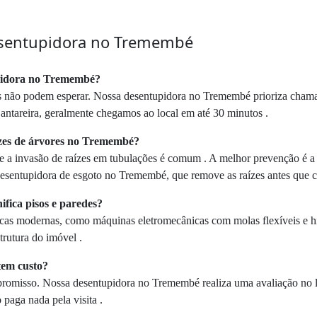
esentupidora no Tremembé
upidora no Tremembé?
 não podem esperar. Nossa desentupidora no Tremembé prioriza chama
antareira, geralmente chegamos ao local em até 30 minutos .
ízes de árvores no Tremembé?
 a invasão de raízes em tubulações é comum . A melhor prevenção é a
desentupidora de esgoto no Tremembé, que remove as raízes antes que 
fica pisos e paredes?
icas modernas, como máquinas eletromecânicas com molas flexíveis e h
trutura do imóvel .
tem custo?
ompromisso. Nossa desentupidora no Tremembé realiza uma avaliação no l
 paga nada pela visita .