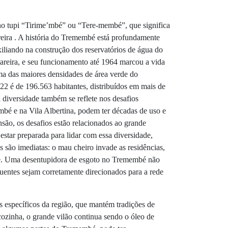
no tupi “Tirime’mbé” ou “Tere-membé”, que significa
areira . A história do Tremembé está profundamente
iliando na construção dos reservatórios de água do
areira, e seu funcionamento até 1964 marcou a vida
ma das maiores densidades de área verde do
22 é de 196.563 habitantes, distribuídos em mais de
a diversidade também se reflete nos desafios
bé e na Vila Albertina, podem ter décadas de uso e
são, os desafios estão relacionados ao grande
tar preparada para lidar com essa diversidade,
 são imediatas: o mau cheiro invade as residências,
nte. Uma desentupidora de esgoto no Tremembé não
uentes sejam corretamente direcionados para a rede
s específicos da região, que mantém tradições de
 cozinha, o grande vilão continua sendo o óleo de