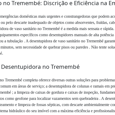
o no Tremembé: Discrição e Eficiência na 
emergências domésticas mais urgentes e constrangedoras que podem ac
ou pelo descarte inadequado de objetos como absorventes, fraldas, cab
pidora de vaso sanitário no Tremembé é a medida mais sensata e rápida.
o equipamentos específicos como desentupidores manuais de alta potênc
 ou a tubulação . A desentupidora de vaso sanitário no Tremembé garante 
inutos, sem necessidade de quebrar pisos ou paredes . Não tente solu
é.
la Desentupidora no Tremembé
o Tremembé completa oferece diversas outras soluções para problemas 
comum em áreas de serviço; a desentupidora de colunas e ramais em préd
embé ; a limpeza de caixas de gordura e caixas de inspeção, fundamenta
ntos como geofone para localizar vazamentos sem quebradeira . A dese
ateamento e limpeza de fossas sépticas, com descarte ambientalmente cor
stema hidráulico do seu imóvel com a máxima eficiência e profissiona