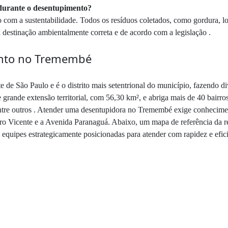
s durante o desentupimento?
m a sustentabilidade. Todos os resíduos coletados, como gordura, lo
a destinação ambientalmente correta e de acordo com a legislação .
ento no Tremembé
 de São Paulo e é o distrito mais setentrional do município, fazendo d
 grande extensão territorial, com 56,30 km², e abriga mais de 40 bairro
tre outros . Atender uma desentupidora no Tremembé exige conhecimento
o Vicente e a Avenida Paranaguá. Abaixo, um mapa de referência da r
equipes estrategicamente posicionadas para atender com rapidez e efici