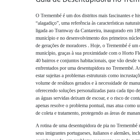
O Tremembé é um dos distritos mais fascinantes e h
“alagadiço”, uma referência às características natur
ligada ao Tramway da Cantareira, inaugurado em 1894,
município e no desenvolvimento dos primeiros núcleo
de gerações de moradores . Hoje, o Tremembé é um di
município, graças à sua proximidade com o Horto Flo
40 bairros e conjuntos habitacionais, que vão desde v
enfrentados por uma desentupidora no Tremembé. As 
estar sujeitas a problemas estruturais como incrusta
volume de resíduos gerados e à necessidade de manu
oferecendo soluções personalizadas para cada tipo d
as águas servidas deixam de escoar, e o risco de c
apenas resolve o problema pontual, mas atua como um
de coleta e tratamento, protegendo as áreas de mananc
A rotina de uma desentupidora de pia no Tremembé re
seus imigrantes portugueses, italianos e alemães, in