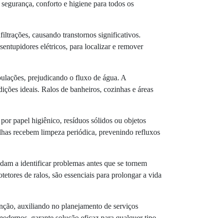
segurança, conforto e higiene para todos os
ltrações, causando transtornos significativos.
entupidores elétricos, para localizar e remover
bulações, prejudicando o fluxo de água. A
ções ideais. Ralos de banheiros, cozinhas e áreas
or papel higiênico, resíduos sólidos ou objetos
alhas recebem limpeza periódica, prevenindo refluxos
dam a identificar problemas antes que se tornem
tetores de ralos, são essenciais para prolongar a vida
nção, auxiliando no planejamento de serviços
odernos, garante solução eficaz para qualquer tipo