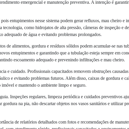
tendimento emergencial e manutenção preventiva. A intenção é garantir 
pois entupimentos nesse sistema podem gerar refluxos, mau cheiro e infi
 tecnologia, como hidrojatos de alta pressão, câmeras de inspeção e des
xo adequado de água e evitando problemas prolongados.
stos de alimentos, gordura e resíduos sólidos podem acumular-se nas tu
novos entupimentos e garantindo que a tubulação esteja sempre em condi
antindo escoamento adequado e prevenindo infiltrações e mau cheiro.
cia e cuidado. Profissionais capacitados removem obstruções causadas p
áulico e evitando problemas futuros. Além disso, caixas de gordura e c
do imóvel e mantendo o ambiente limpo e seguro.
ia. Inspeções regulares, limpeza periódica e cuidados preventivos aju
gordura na pia, não descartar objetos nos vasos sanitários e utilizar pro
ortância de relatórios detalhados com fotos e recomendações de manute
el, com atendimento rápido, profissionais capacitados e equipamentos m