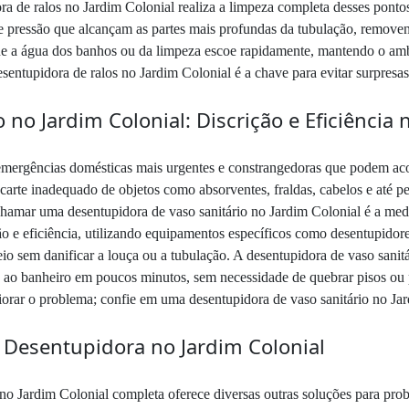
ra de ralos no Jardim Colonial realiza a limpeza completa desses ponto
e pressão que alcançam as partes mais profundas da tubulação, removend
ue a água dos banhos ou da limpeza escoe rapidamente, mantendo o ambi
tupidora de ralos no Jardim Colonial é a chave para evitar surpresas e
 no Jardim Colonial: Discrição e Eficiência
emergências domésticas mais urgentes e constrangedoras que podem aco
carte inadequado de objetos como absorventes, fraldas, cabelos e até p
hamar uma desentupidora de vaso sanitário no Jardim Colonial é a medi
ção e eficiência, utilizando equipamentos específicos como desentupido
io sem danificar a louça ou a tubulação. A desentupidora de vaso sanitá
e ao banheiro em poucos minutos, sem necessidade de quebrar pisos ou
orar o problema; confie em uma desentupidora de vaso sanitário no Jar
a Desentupidora no Jardim Colonial
 Jardim Colonial completa oferece diversas outras soluções para probl