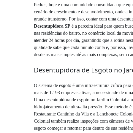
Pedras, hoje é uma comunidade consolidada que equil
cenário de crescimento e desenvolvimento, onde a i
grande transtorno. Por isso, contar com uma desentu
Desentupidora SP
é a parceira ideal para quem bus
nas residências do bairro, no comércio local da m
atender 24 horas por dia, garantindo que a rotina ne
qualidade sabe que cada minuto conta e, por isso, in
desde as mais simples até as mais complexas, sem cau
Desentupidora de Esgoto no Jar
O sistema de esgoto é uma infraestrutura crítica par
mais de 1.193 empresas ativas, a necessidade de uma
Uma desentupidora de esgoto no Jardim Colonial atua 
hidrojateamento de ultra-alta pressão. Esse método 
Restaurante Cantinho da Vila e a Lanchonete Colonia
Colonial também realiza inspeções com câmeras de ví
esgoto começar a retornar para dentro de sua residên