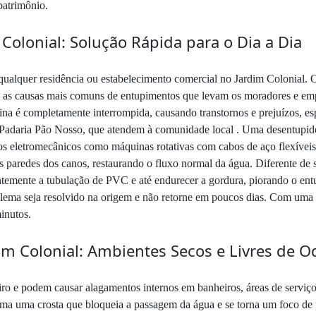
patrimônio.
Colonial: Solução Rápida para o Dia a Dia
qualquer residência ou estabelecimento comercial no Jardim Colonial. O
ão as causas mais comuns de entupimentos que levam os moradores e emp
tina é completamente interrompida, causando transtornos e prejuízos, 
 Padaria Pão Nosso, que atendem à comunidade local . Uma desentupido
tos eletromecânicos como máquinas rotativas com cabos de aço flexíveis
 paredes dos canos, restaurando o fluxo normal da água. Diferente de 
temente a tubulação de PVC e até endurecer a gordura, piorando o entu
blema seja resolvido na origem e não retorne em poucos dias. Com uma 
inutos.
im Colonial: Ambientes Secos e Livres de O
ro e podem causar alagamentos internos em banheiros, áreas de serviç
forma uma crosta que bloqueia a passagem da água e se torna um foco de