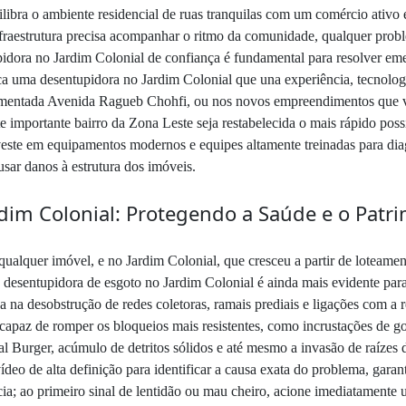
ibra o ambiente residencial de ruas tranquilas com um comércio ativo 
nfraestrutura precisa acompanhar o ritmo da comunidade, qualquer pro
pidora no Jardim Colonial de confiança é fundamental para resolver em
ca uma desentupidora no Jardim Colonial que una experiência, tecnolog
ovimentada Avenida Ragueb Chohfi, ou nos novos empreendimentos que 
ste importante bairro da Zona Leste seja restabelecida o mais rápido po
veste em equipamentos modernos e equipes altamente treinadas para diag
sar danos à estrutura dos imóveis.
dim Colonial: Protegendo a Saúde e o Patr
a qualquer imóvel, e no Jardim Colonial, que cresceu a partir de loteam
 desentupidora de esgoto no Jardim Colonial é ainda mais evidente para
na desobstrução de redes coletoras, ramais prediais e ligações com a 
é capaz de romper os bloqueios mais resistentes, como incrustações de 
l Burger, acúmulo de detritos sólidos e até mesmo a invasão de raízes 
deo de alta definição para identificar a causa exata do problema, gara
cia; ao primeiro sinal de lentidão ou mau cheiro, acione imediatamente