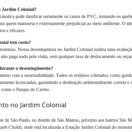
no Jardim Colonial?
 cáustica pode danificar seriamente os canos de PVC, tornando-os queb
para quem manuseia e extremamente prejudicial ao meio ambiente. O ide
os e eficazes.
onial tem custo?
mpromisso. Nossa desentupidora no Jardim Colonial realiza uma avaliação
, não paga nada pela visita, sem qualquer taxa de deslocamento ou orça
s durante o desentupimento?
sso com a sustentabilidade. Todos os resíduos coletados, como gordura,
amento licenciadas, garantindo a destinação ambientalmente correta e d
er como o Parque do Carmo .
to no Jardim Colonial
ste de São Paulo, no distrito de São Mateus, próximo aos bairros São M
agueb Chohfi, onde está localizada a Estação Jardim Colonial do monot