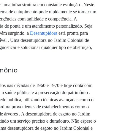
e uma infraestrutura em constante evolução . Neste
blema de entupimento pode rapidamente se tornar um
ergências com agilidade e competência. A
ia de ponta e um atendimento personalizado. Seja
vêm surgindo, a
Desentupidora
está pronta para
ssível . Uma desentupidora no Jardim Colonial de
nosticar e solucionar qualquer tipo de obstrução,
imônio
entos nas décadas de 1960 e 1970 e hoje conta com
 a saúde pública e a preservação do patrimônio .
rede pública, utilizando técnicas avançadas como o
gordura provenientes de estabelecimentos como o
de árvores . A desentupidora de esgoto no Jardim
ntindo um serviço preciso e duradouro. Não espere o
 uma desentupidora de esgoto no Jardim Colonial e