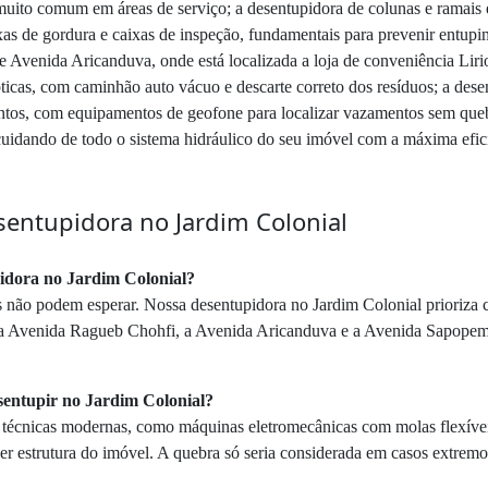
muito comum em áreas de serviço; a desentupidora de colunas e ramais e
xas de gordura e caixas de inspeção, fundamentais para prevenir entupi
Avenida Aricanduva, onde está localizada a loja de conveniência Lirio 
ticas, com caminhão auto vácuo e descarte correto dos resíduos; a desent
mentos, com equipamentos de geofone para localizar vazamentos sem que
 cuidando de todo o sistema hidráulico do seu imóvel com a máxima efic
entupidora no Jardim Colonial
idora no Jardim Colonial?
não podem esperar. Nossa desentupidora no Jardim Colonial prioriza c
o a Avenida Ragueb Chohfi, a Avenida Aricanduva e a Avenida Sapopem
esentupir no Jardim Colonial?
a técnicas modernas, como máquinas eletromecânicas com molas flexíve
er estrutura do imóvel. A quebra só seria considerada em casos extre