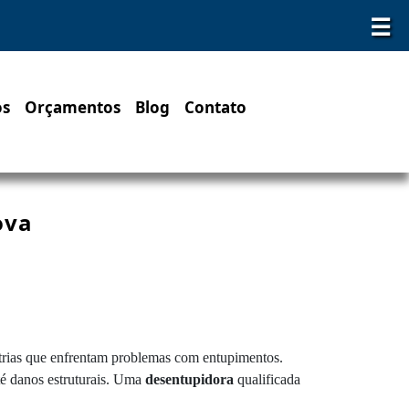
☰
os
Orçamentos
Blog
Contato
ova
strias que enfrentam problemas com entupimentos.
até danos estruturais. Uma
desentupidora
qualificada