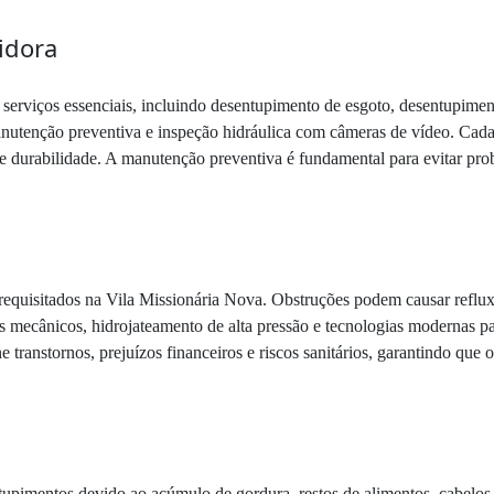
idora
 serviços essenciais, incluindo desentupimento de esgoto, desentupime
manutenção preventiva e inspeção hidráulica com câmeras de vídeo. Ca
 e durabilidade. A manutenção preventiva é fundamental para evitar prob
equisitados na Vila Missionária Nova. Obstruções podem causar refluxo
os mecânicos, hidrojateamento de alta pressão e tecnologias modernas pa
 transtornos, prejuízos financeiros e riscos sanitários, garantindo que
ntupimentos devido ao acúmulo de gordura, restos de alimentos, cabelos