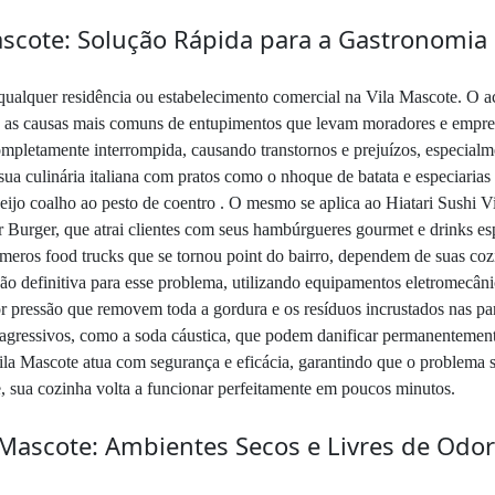
ascote: Solução Rápida para a Gastronomia 
qualquer residência ou estabelecimento comercial na Vila Mascote. O ac
o as causas mais comuns de entupimentos que levam moradores e empres
ompletamente interrompida, causando transtornos e prejuízos, especial
sua culinária italiana com pratos como o nhoque de batata e especiari
ueijo coalho ao pesto de coentro . O mesmo se aplica ao Hiatari Sushi V
Burger, que atrai clientes com seus hambúrgueres gourmet e drinks esp
ros food trucks que se tornou point do bairro, dependem de suas cozin
ção definitiva para esse problema, utilizando equipamentos eletromecâ
or pressão que removem toda a gordura e os resíduos incrustados nas pa
 agressivos, como a soda cáustica, que podem danificar permanentemen
ila Mascote atua com segurança e eficácia, garantindo que o problema 
 sua cozinha volta a funcionar perfeitamente em poucos minutos.
 Mascote: Ambientes Secos e Livres de Odo