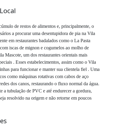
Local
úmulo de restos de alimentos e, principalmente, o
ários a procurar uma desentupidora de pia na Vila
mente em restaurantes badalados como o La Pasta
as com iscas de mignon e cogumelos ao molho de
ila Mascote, um dos restaurantes orientais mais
eciais . Esses estabelecimentos, assim como o Vila
has para funcionar e manter sua clientela fiel . Uma
nicos como máquinas rotativas com cabos de aço
redes dos canos, restaurando o fluxo normal da água.
te a tubulação de PVC e até endurecer a gordura,
seja resolvido na origem e não retorne em poucos
res