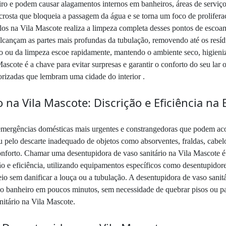
ro e podem causar alagamentos internos em banheiros, áreas de serviç
 crosta que bloqueia a passagem da água e se torna um foco de prolifer
los na Vila Mascote realiza a limpeza completa desses pontos de escoam
lcançam as partes mais profundas da tubulação, removendo até os resíd
o ou da limpeza escoe rapidamente, mantendo o ambiente seco, higieni
scote é a chave para evitar surpresas e garantir o conforto do seu lar
borizadas que lembram uma cidade do interior .
 na Vila Mascote: Discrição e Eficiência na
emergências domésticas mais urgentes e constrangedoras que podem ac
 pelo descarte inadequado de objetos como absorventes, fraldas, cabe
conforto. Chamar uma desentupidora de vaso sanitário na Vila Mascote é
ção e eficiência, utilizando equipamentos específicos como desentupido
io sem danificar a louça ou a tubulação. A desentupidora de vaso sanitá
ao banheiro em poucos minutos, sem necessidade de quebrar pisos ou pa
itário na Vila Mascote.