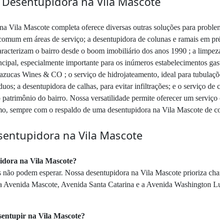
a Desentupidora na Vila Mascote
 Vila Mascote completa oferece diversas outras soluções para problema
comum em áreas de serviço; a desentupidora de colunas e ramais em préd
racterizam o bairro desde o boom imobiliário dos anos 1990 ; a limpeza
incipal, especialmente importante para os inúmeros estabelecimentos 
razucas Wines & CO ; o serviço de hidrojateamento, ideal para tubulaçõe
uos; a desentupidora de calhas, para evitar infiltrações; e o serviço 
 patrimônio do bairro. Nossa versatilidade permite oferecer um serviço
smo, sempre com o respaldo de uma desentupidora na Vila Mascote de c
sentupidora na Vila Mascote
idora na Vila Mascote?
não podem esperar. Nossa desentupidora na Vila Mascote prioriza cham
o a Avenida Mascote, Avenida Santa Catarina e a Avenida Washington L
sentupir na Vila Mascote?