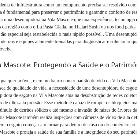
oblema de infraestrutura como um entupimento precisa ser resolvido com
é fundamental para preservar o patrimônio e garantir o conforto de res
ca uma desentupidora na Vila Mascote que una experiência, tecnologia
os da região como o La Pasta Gialla, no Hiatari Sushi ou nos food parks
o tão especial seja restabelecida o mais rápido possível . Uma desentup
dernos e equipes altamente treinadas para diagnosticar e solucionar qua
óveis.
a Mascote: Protegendo a Saúde e o Patrimô
a qualquer imóvel, e em um bairro com o padrão de vida da Vila Mascote
usca de qualidade de vida, a necessidade de uma desentupidora de esgot
idora de esgoto na Vila Mascote atua na desobstrução de redes coletora
 de ultra-alta pressão. Esse método é capaz de romper os bloqueios mai
cúmulo de detritos sólidos e até mesmo a invasão de raízes de árvores 
Vila Mascote também realiza inspeções com câmeras de vídeo de alta defi
e o esgoto começar a retornar para dentro de casa ou do comércio; ao p
scote e proteja a saúde da sua família e a integridade do seu patrimôn