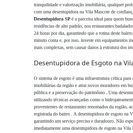
tranquilidade e valorização imobiliária, qualquer pr
com uma desentupidora na Vila Mascote de confiança 
Desentupidora SP
é a parceira ideal para quem bus
residências de alto padrão, nos restaurantes badalad
24 horas por dia, garantindo que a rotina deste bairr
minuto conta e, por isso, investe em equipamentos mo
mais complexas, sem causar danos à estrutura dos im
Desentupidora de Esgoto na Vil
O sistema de esgoto é uma infraestrutura crítica par
imobiliárias da região e atrai novos moradores em b
pública e a preservação do patrimônio . Uma desentup
utilizando técnicas avançadas como o hidrojateamento
provenientes de restaurantes renomados da região, a
registrada do bairro . A desentupidora de esgoto na 
garantindo um serviço preciso e duradouro. Não esper
imediatamente uma desentupidora de esgoto na Vila Ma