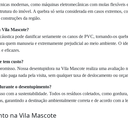
écnicas modernas, como máquinas eletromecânicas com molas flexíveis 
strutura do imóvel. A quebra só seria considerada em casos extremos,
 construções da região.
na Vila Mascote?
 cáustica pode danificar seriamente os canos de PVC, tornando-os queb
para quem manuseia e extremamente prejudicial ao meio ambiente. O ide
e eficazes.
te tem custo?
mpromisso. Nossa desentupidora na Vila Mascote realiza uma avaliação no
, não paga nada pela visita, sem qualquer taxa de deslocamento ou orça
s durante o desentupimento?
 com a sustentabilidade. Todos os resíduos coletados, como gordura, lo
s, garantindo a destinação ambientalmente correta e de acordo com a le
nto na Vila Mascote