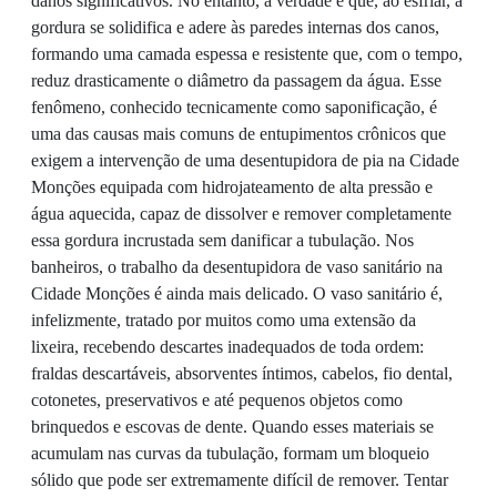
danos significativos. No entanto, a verdade é que, ao esfriar, a
gordura se solidifica e adere às paredes internas dos canos,
formando uma camada espessa e resistente que, com o tempo,
reduz drasticamente o diâmetro da passagem da água. Esse
fenômeno, conhecido tecnicamente como saponificação, é
uma das causas mais comuns de entupimentos crônicos que
exigem a intervenção de uma desentupidora de pia na Cidade
Monções equipada com hidrojateamento de alta pressão e
água aquecida, capaz de dissolver e remover completamente
essa gordura incrustada sem danificar a tubulação. Nos
banheiros, o trabalho da desentupidora de vaso sanitário na
Cidade Monções é ainda mais delicado. O vaso sanitário é,
infelizmente, tratado por muitos como uma extensão da
lixeira, recebendo descartes inadequados de toda ordem:
fraldas descartáveis, absorventes íntimos, cabelos, fio dental,
cotonetes, preservativos e até pequenos objetos como
brinquedos e escovas de dente. Quando esses materiais se
acumulam nas curvas da tubulação, formam um bloqueio
sólido que pode ser extremamente difícil de remover. Tentar