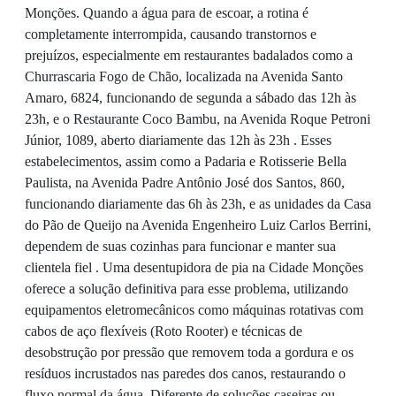
Monções. Quando a água para de escoar, a rotina é
completamente interrompida, causando transtornos e
prejuízos, especialmente em restaurantes badalados como a
Churrascaria Fogo de Chão, localizada na Avenida Santo
Amaro, 6824, funcionando de segunda a sábado das 12h às
23h, e o Restaurante Coco Bambu, na Avenida Roque Petroni
Júnior, 1089, aberto diariamente das 12h às 23h . Esses
estabelecimentos, assim como a Padaria e Rotisserie Bella
Paulista, na Avenida Padre Antônio José dos Santos, 860,
funcionando diariamente das 6h às 23h, e as unidades da Casa
do Pão de Queijo na Avenida Engenheiro Luiz Carlos Berrini,
dependem de suas cozinhas para funcionar e manter sua
clientela fiel . Uma desentupidora de pia na Cidade Monções
oferece a solução definitiva para esse problema, utilizando
equipamentos eletromecânicos como máquinas rotativas com
cabos de aço flexíveis (Roto Rooter) e técnicas de
desobstrução por pressão que removem toda a gordura e os
resíduos incrustados nas paredes dos canos, restaurando o
fluxo normal da água. Diferente de soluções caseiras ou