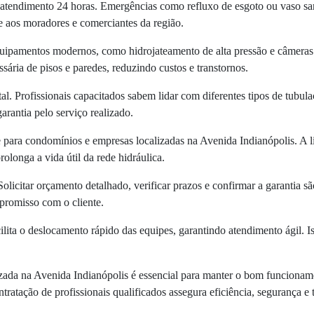
e atendimento 24 horas. Emergências como refluxo de esgoto ou vaso sa
e aos moradores e comerciantes da região.
Equipamentos modernos, como hidrojateamento de alta pressão e câmeras 
sária de pisos e paredes, reduzindo custos e transtornos.
l. Profissionais capacitados sabem lidar com diferentes tipos de tubu
arantia pelo serviço realizado.
e para condomínios e empresas localizadas na Avenida Indianópolis. A 
olonga a vida útil da rede hidráulica.
Solicitar orçamento detalhado, verificar prazos e confirmar a garantia 
mpromisso com o cliente.
ilita o deslocamento rápido das equipes, garantindo atendimento ágil. I
ada na Avenida Indianópolis é essencial para manter o bom funcioname
ontratação de profissionais qualificados assegura eficiência, segurança e 