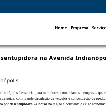
Home
Empresa
Serviç
sentupidora na Avenida Indianópo
anópolis
ndianópolis
é essencial para moradores, comerciantes e empresas que 
tratégica, com grande circulação de veículos e concentração de prédios
nda por
desentupidora 24 horas
na região é constante e exige atendiment