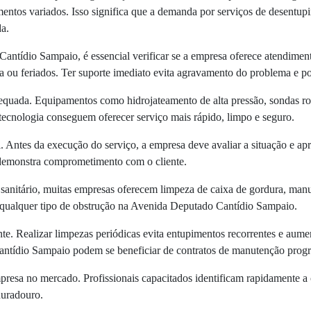
imentos variados. Isso significa que a demanda por serviços de desentup
a.
ntídio Sampaio, é essencial verificar se a empresa oferece atendimen
 ou feriados. Ter suporte imediato evita agravamento do problema e pos
adequada. Equipamentos como hidrojateamento de alta pressão, sondas ro
tecnologia conseguem oferecer serviço mais rápido, limpo e seguro.
ntes da execução do serviço, a empresa deve avaliar a situação e apre
l demonstra comprometimento com o cliente.
 sanitário, muitas empresas oferecem limpeza de caixa de gordura, manu
a qualquer tipo de obstrução na Avenida Deputado Cantídio Sampaio.
e. Realizar limpezas periódicas evita entupimentos recorrentes e aume
antídio Sampaio podem se beneficiar de contratos de manutenção prog
resa no mercado. Profissionais capacitados identificam rapidamente a c
duradouro.