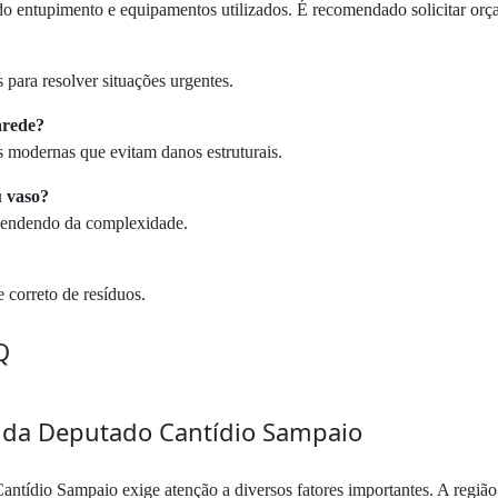
 do entupimento e equipamentos utilizados. É recomendado solicitar orç
para resolver situações urgentes.
arede?
as modernas que evitam danos estruturais.
u vaso?
ependendo da complexidade.
 correto de resíduos.
Q
ida Deputado Cantídio Sampaio
ntídio Sampaio exige atenção a diversos fatores importantes. A regiã