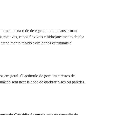
ntupimentos na rede de esgoto podem causar mau
rotativas, cabos flexíveis e hidrojateamento de alta
 atendimento rápido evita danos estruturais e
ios em geral. O acúmulo de gordura e restos de
bulação sem necessidade de quebrar pisos ou paredes.
Deputado Cantídio Sampaio
atua na remoção de