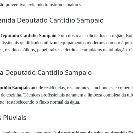
o preventiva, evitando transtornos maiores.
enida Deputado Cantídio Sampaio
 Deputado Cantídio Sampaio
é um dos mais solicitados na região. E
rofissionais qualificados utilizam equipamentos modernos como máquinas 
, resíduos sólidos, papel, raízes e detritos acumulados na tubulação. O
da Deputado Cantídio Sampaio
ntídio Sampaio
atende residências, restaurantes, lanchonetes e comérc
s de cozinha. Técnicas profissionais garantem a limpeza completa da tu
nte, restabelecendo o fluxo normal da água.
 Pluviais
, banheiros e áreas externas. A
desentupidora de ralos na Avenida 